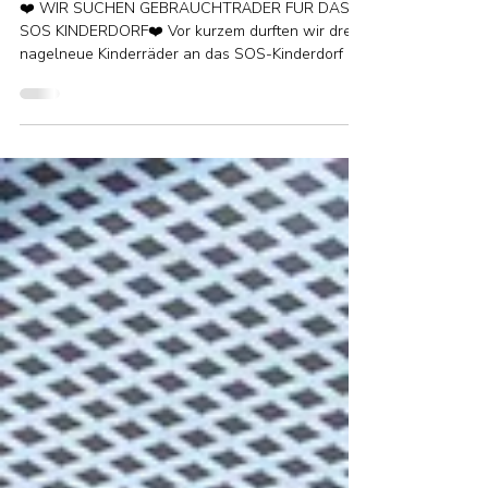
Wir brauchen deine Hilfe🚲
❤️ WIR SUCHEN GEBRAUCHTRÄDER FÜR DAS
SOS KINDERDORF❤️ Vor kurzem durften wir drei
nagelneue Kinderräder an das SOS-Kinderdorf in
Stübing übergeben. Zu hören wie viel Freude,
Lachen und Begeisterung diese Räder ausgelöst
haben, hat uns tief berührt. Und genau daraus ist
ein zweites Herzensprojekt entstanden. Wir
haben uns gefragt: Was ist mit all den Fahrrädern,
die in Garagen, Kellern oder Dachböden stehen
und nicht mehr genutzt werden? Deshalb suchen
wir ab sofort kostenlose