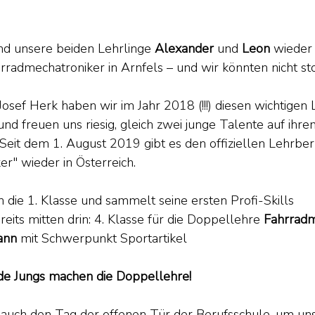
nd unsere beiden Lehrlinge 
Alexander 
und 
Leon 
wieder 
rradmechatroniker in Arnfels – und wir könnten nicht sto
osef Herk haben wir im Jahr 2018 (!!!) diesen wichtigen 
und freuen uns riesig, gleich zwei junge Talente auf ih
 Seit dem 1. August 2019 gibt es den offiziellen Lehrber
r" wieder in Österreich.
n die 1. Klasse und sammelt seine ersten Profi-Skills
eits mitten drin: 4. Klasse für die Doppellehre 
Fahrradm
ann 
mit Schwerpunkt Sportartikel
Beide Jungs machen die Doppellehre!
 auch den Tag der offenen Tür der Berufsschule, um uns 