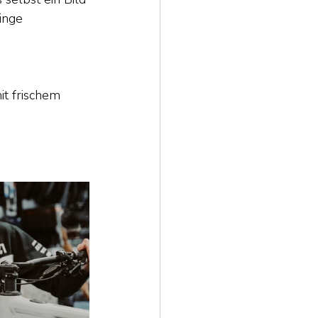
inge 
it frischem 