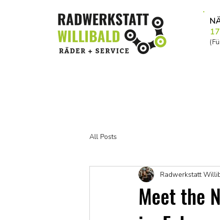
NÄ
17
(F
All Posts
Radwerkstatt Willi
Meet the N