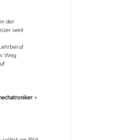
in der 
lzer sein!
Lehrberuf 
rem Weg 
uf 
echatroniker 
+ 
selbst ein Bild 