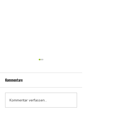
Kommentare
Wir haben gewonnen!
Kommentar verfassen...
Verwechslungsgefah
Filiale