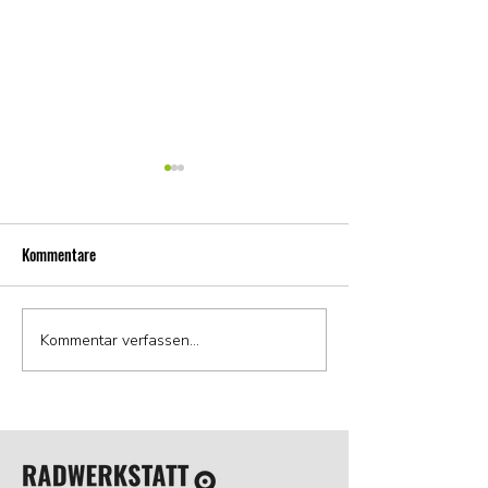
Kommentare
Wir haben gewonnen!
Kommentar verfassen...
Verwechslungsgefah
Filiale