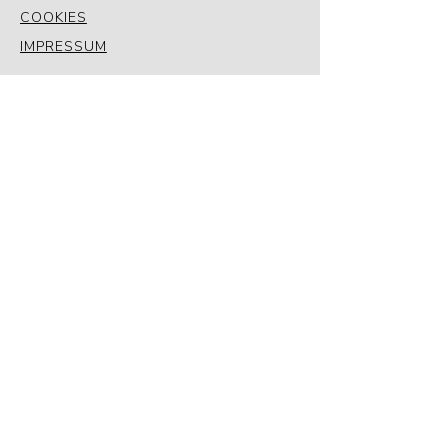
COOKIES
IMPRESSUM
SCHREIB UNS GERNE EINE NACHRICHT
ODER TERMINANFRAGE!
Vorname
Nachname
Telefonnummer
E-Mail-Adresse