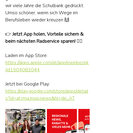
wir viele Jahre die Schulbank gedrückt. 
Umso schöner, wenn sich Wege im 
Berufsleben wieder kreuzen 🙌
👉 
Jetzt App holen, Vorteile sichern & 
beim nächsten Radservice sparen!
 🚴‍♂️
Laden im App Store: 
https://apps.apple.com/at/app/meinbezirk
/id1504083044
Jetzt bei Google Play:
https://play.google.com/store/apps/detail
s?id=at.rma.inspi.news&hl=de_AT