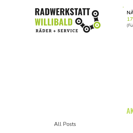
NÄ
17
(F
AK
All Posts