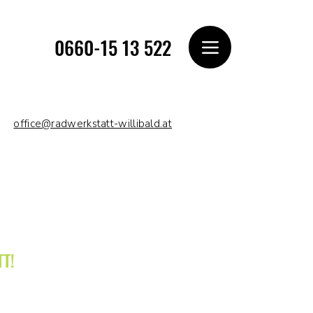
0660-15 13 522
office@radwerkstatt-willibald.at
T!