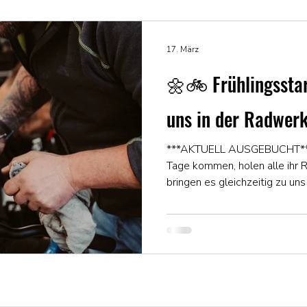
17. März
🌼🚲 Frühlingsstar
uns in der Radwerk
***AKTUELL AUSGEBUCHT***
Tage kommen, holen alle ihr 
bringen es gleichzeitig zu u
gilt aktuell für Services : Bei
bitten euch frühzeitig einen S
Aktuell sind wir bis 13. Apri
Kleinere Reparaturen (Seile t
Schlauchwechsel etc.) schaffen
💡 Unser Tipp für dich: