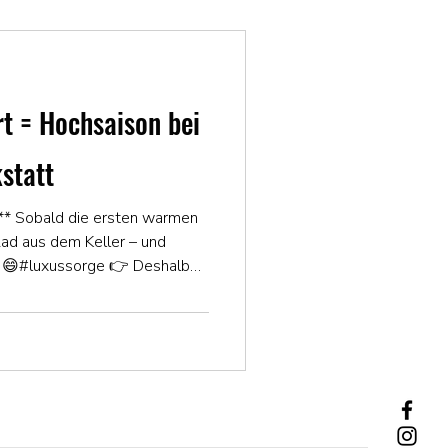
t = Hochsaison bei
statt
 Sobald die ersten warmen
Rad aus dem Keller – und
ns 😄#luxussorge 👉 Deshalb
 uns staut es sich gewaltig - wir
ervice-Termin zu vereinbaren.
l komplett ausgebucht! Wichtig:
auschen, Reifen- oder
 wir natürlich relativ zügig.